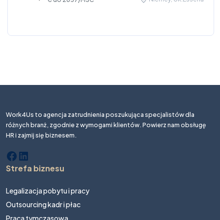
Work4Us to agencja zatrudnienia poszukująca specjalistów dla
różnych branż, zgodnie z wymogami klientów. Powierz nam obsługę
HR i zajmij się biznesem.
Strefa biznesu
Legalizacja pobytu i pracy
Outsourcing kadr i płac
Praca tymczasowa