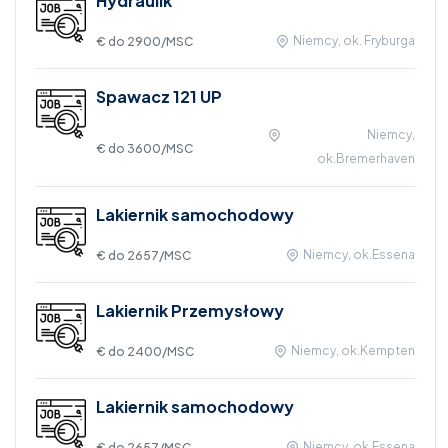
Hydraulik
Niemcy, ok. Fryburga
€ do 2900
/MSC
Spawacz 121 UP
Niemcy,
€ do 3600
/MSC
ok.Bremerhaven
Lakiernik samochodowy
Niemcy, ok.Essena
€ do 2657
/MSC
Lakiernik Przemysłowy
Niemcy, ok.Kempten
€ do 2400
/MSC
Lakiernik samochodowy
Niemcy, ok.Essena
€ do 2657
/MSC