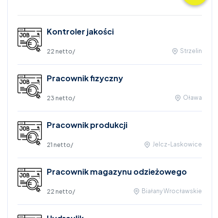
Kontroler jakości
Strzelin
22 netto
/
Pracownik fizyczny
Oława
23 netto
/
Pracownik produkcji
Jelcz-Laskowice
21 netto
/
Pracownik magazynu odzieżowego
Białany Wrocławskie
22 netto
/