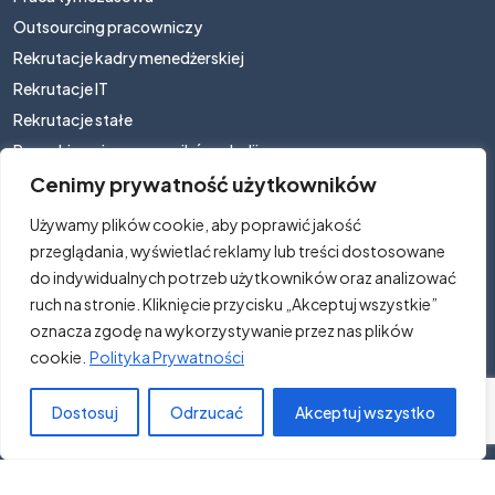
Outsourcing pracowniczy
Rekrutacje kadry menedżerskiej
Rekrutacje IT
Rekrutacje stałe
Pozyskiwanie pracowników z Indii
Cenimy prywatność użytkowników
Rekrutacja i zatrudnianie cudzoziemców
Rekrutacja personelu hotelowego
Używamy plików cookie, aby poprawić jakość
przeglądania, wyświetlać reklamy lub treści dostosowane
Strefa kandydata
do indywidualnych potrzeb użytkowników oraz analizować
ruch na stronie. Kliknięcie przycisku „Akceptuj wszystkie”
Oferty pracy
oznacza zgodę na wykorzystywanie przez nas plików
Aktualności
cookie.
Polityka Prywatności
Dostosuj
Odrzucać
Akceptuj wszystko
Copyright © 2026. Work4Us all right reserved