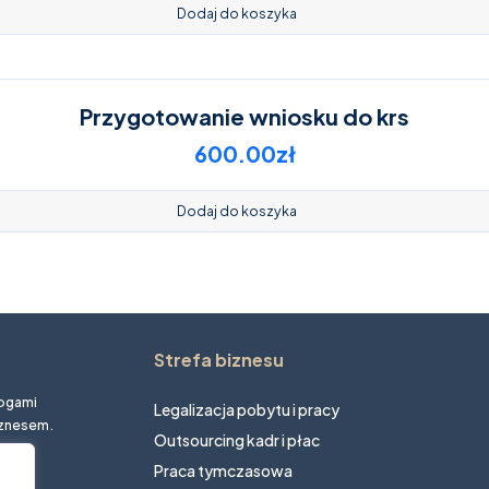
Dodaj do koszyka
Przygotowanie wniosku do krs
600.00
zł
Dodaj do koszyka
Strefa biznesu
mogami
Legalizacja pobytu i pracy
iznesem.
Outsourcing kadr i płac
Praca tymczasowa