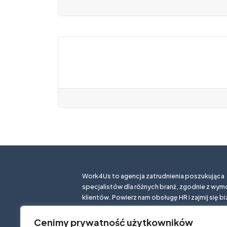
Work4Us to agencja zatrudnienia poszukująca
specjalistów dla różnych branż, zgodnie z wy
klientów. Powierz nam obsługę HR i zajmij się b
Cenimy prywatność użytkowników