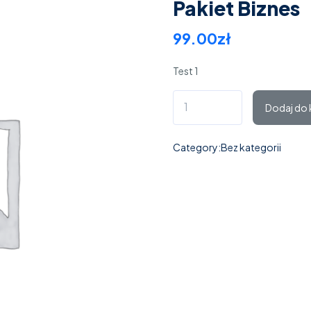
Pakiet Biznes
99.00
zł
Test 1
Dodaj do
Category:
Bez kategorii